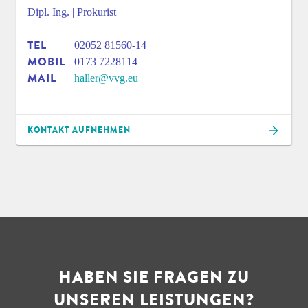
Dipl. Ing. | Prokurist
TEL
02052 81560-14
MOBIL
0173 7228114
MAIL
haller@vvg.eu
KONTAKT AUFNEHMEN
HABEN SIE FRAGEN ZU
UNSEREN LEISTUNGEN?