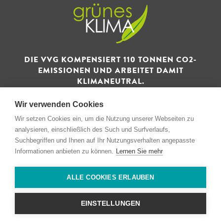
DIE VVG KOMPENSIERT 110 TONNEN CO2-
EMISSIONEN UND ARBEITET DAMIT
KLIMANEUTRAL.
Wir verwenden Cookies
Wir setzen Cookies ein, um die Nutzung unserer Webseiten zu
analysieren, einschließlich des Such und Surfverlaufs,
Suchbegriffen und Ihnen auf Ihr Nutzungsverhalten angepasste
© 1993 - 2026 Verwertungs- und Vertriebsgesellschaft GmbH
Informationen anbieten zu können.
Lernen Sie mehr
& Co. KG
ALLE COOKIES ERLAUBEN
Impressum
Datenschutz
EINSTELLUNGEN