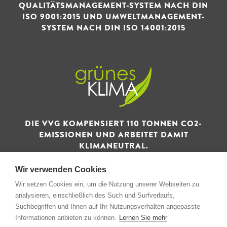
QUALITÄTSMANAGEMENT-SYSTEM NACH DIN
ISO 9001:2015 UND UMWELTMANAGEMENT-
SYSTEM NACH DIN ISO 14001:2015
DIE VVG KOMPENSIERT 110 TONNEN CO2-
EMISSIONEN UND ARBEITET DAMIT
KLIMANEUTRAL.
Wir verwenden Cookies
Wir setzen Cookies ein, um die Nutzung unserer Webseiten zu
analysieren, einschließlich des Such und Surfverlaufs,
Suchbegriffen und Ihnen auf Ihr Nutzungsverhalten angepasste
© 1993 - 2026 Verwertungs- und Vertriebsgesellschaft GmbH
Informationen anbieten zu können.
Lernen Sie mehr
& Co. KG