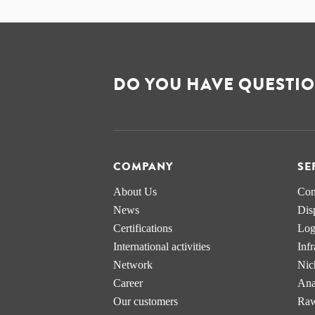
DO YOU HAVE QUESTIO
COMPANY
SE
About Us
Con
News
Dis
Certifications
Logi
International activities
Infr
Network
Nic
Career
Ana
Our customers
Raw