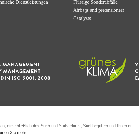
hnische Dienstleistungen
Flüssige Sonderabfälle
Airbags and pretensioners
Catalysts
TE MANAGEMENT
V
TY MANAGEMENT
C
IN ISO 9001: 2008
E
esellschaft GmbH & Co. KG
en, einschließlich des Such und Surfverlaufs, Suchbegriffen und Ihnen auf
ernen Sie mehr