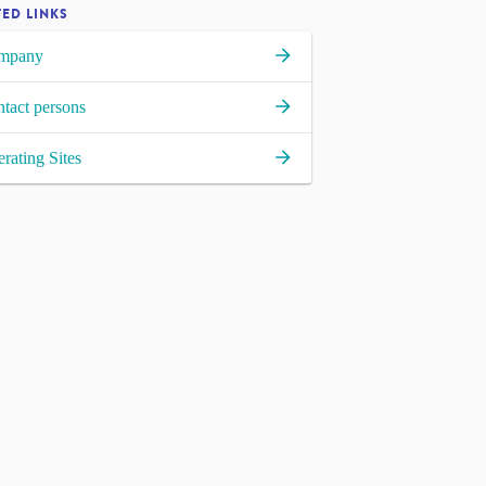
TED LINKS
mpany
tact persons
rating Sites