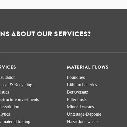
NS ABOUT OUR SERVICES?
RVICES
MATERIAL FLOWS
sultation
Foundries
posal & Recycling
Lithium batteries
stics
Bergversatz
astructure investments
Filter dusts
he-solution
Mineral wastes
lytics
Untertage-Deponie
 material trading
Hazardous wastes