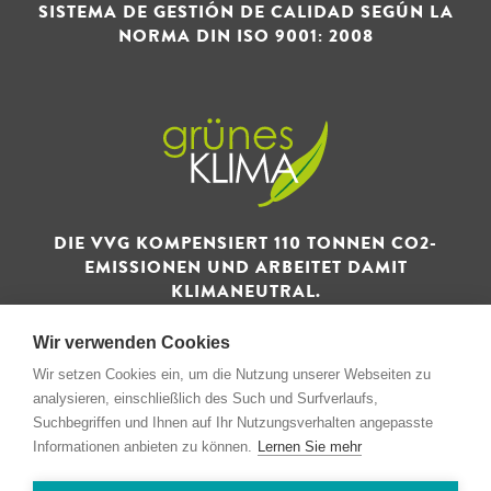
SISTEMA DE GESTIÓN DE CALIDAD SEGÚN LA
NORMA DIN ISO 9001: 2008
DIE VVG KOMPENSIERT 110 TONNEN CO2-
EMISSIONEN UND ARBEITET DAMIT
KLIMANEUTRAL.
Wir verwenden Cookies
Wir setzen Cookies ein, um die Nutzung unserer Webseiten zu
analysieren, einschließlich des Such und Surfverlaufs,
Suchbegriffen und Ihnen auf Ihr Nutzungsverhalten angepasste
© 1993 - 2026 Verwertungs- und Vertriebsgesellschaft GmbH
Informationen anbieten zu können.
Lernen Sie mehr
& Co. KG