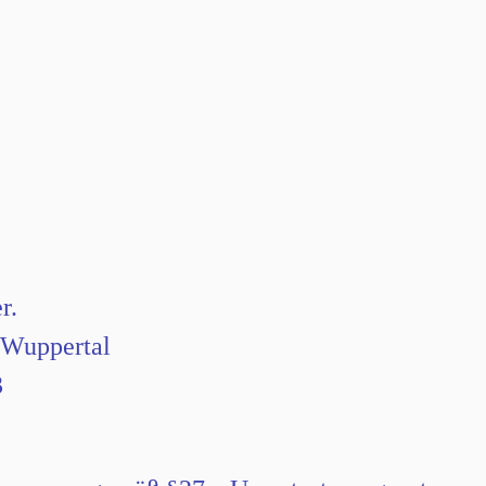
r.
 Wuppertal
3