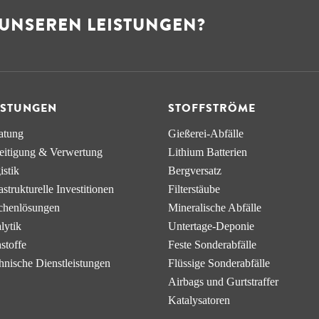
 UNSEREN LEISTUNGEN?
ISTUNGEN
STOFFSTRÖME
atung
Gießerei-Abfälle
eitigung & Verwertung
Lithium Batterien
istik
Bergversatz
a­strukturelle Investitionen
Filterstäube
chen­lösungen
Mineralische Abfälle
lytik
Untertage-Deponie
stoffe
Feste Sonderabfälle
hnische Dienstleistungen
Flüssige Sonderabfälle
Airbags und Gurtstraffer
Katalysatoren