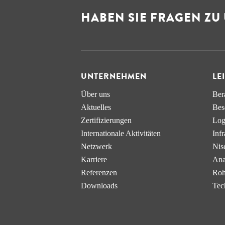
HABEN SIE FRAGEN ZU
UNTERNEHMEN
LE
Über uns
Ber
Aktuelles
Bes
Zertifizierungen
Log
Internationale Aktivitäten
Infr
Netzwerk
Nis
Karriere
Ana
Referenzen
Roh
Downloads
Tec