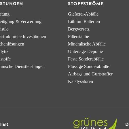
ISTUNGEN
STOFFSTRÖME
atung
Gießerei-Abfälle
eitigung & Verwertung
Lithium Batterien
istik
Bergversatz
a­strukturelle Investitionen
Filterstäube
chen­lösungen
Mineralische Abfälle
lytik
Untertage-Deponie
stoffe
Feste Sonderabfälle
hnische Dienstleistungen
Flüssige Sonderabfälle
Airbags und Gurtstraffer
Katalysatoren
RTER
D