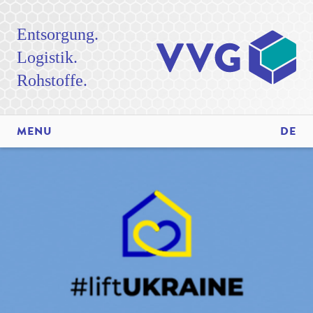
Entsorgung.
Logistik.
Rohstoffe.
MENU
DE