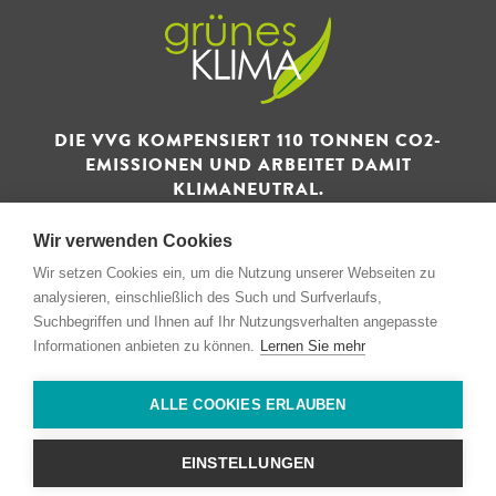
DIE VVG KOMPENSIERT 110 TONNEN CO2-
EMISSIONEN UND ARBEITET DAMIT
KLIMANEUTRAL.
Wir verwenden Cookies
Wir setzen Cookies ein, um die Nutzung unserer Webseiten zu
analysieren, einschließlich des Such und Surfverlaufs,
Suchbegriffen und Ihnen auf Ihr Nutzungsverhalten angepasste
© 1993 - 2026 Verwertungs- und Vertriebsgesellschaft GmbH
Informationen anbieten zu können.
Lernen Sie mehr
& Co. KG
ALLE COOKIES ERLAUBEN
Impressum
Datenschutz
EINSTELLUNGEN