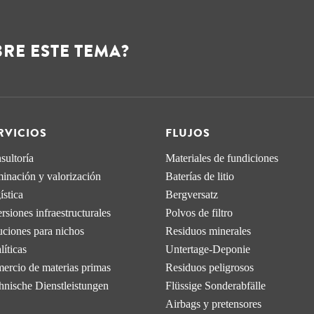
RE ESTE TEMA?
RVICIOS
FLUJOS
sultoría
Materiales de fundiciones
minación y valorización
Baterías de litio
ística
Bergversatz
rsiones infraestructurales
Polvos de filtro
uciones para nichos
Residuos minerales
íticas
Untertage-Deponie
ercio de materias primas
Residuos peligrosos
hnische Dienstleistungen
Flüssige Sonderabfälle
Airbags y pretensores