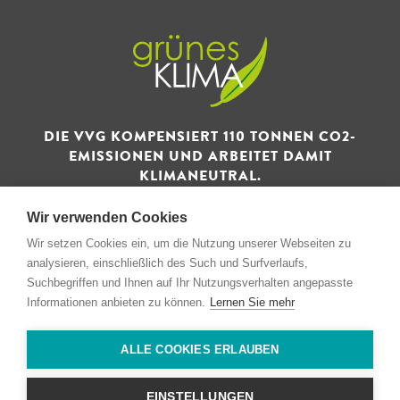
DIE VVG KOMPENSIERT 110 TONNEN CO2-
EMISSIONEN UND ARBEITET DAMIT
KLIMANEUTRAL.
Wir verwenden Cookies
Wir setzen Cookies ein, um die Nutzung unserer Webseiten zu
analysieren, einschließlich des Such und Surfverlaufs,
Suchbegriffen und Ihnen auf Ihr Nutzungsverhalten angepasste
© 1993 - 2026 Verwertungs- und Vertriebsgesellschaft GmbH
Informationen anbieten zu können.
Lernen Sie mehr
& Co. KG
ALLE COOKIES ERLAUBEN
Impressum
Privacidad
EINSTELLUNGEN