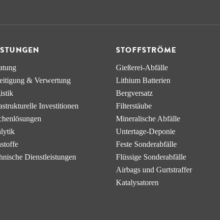
ISTUNGEN
STOFFSTRÖME
atung
Gießerei-Abfälle
eitigung & Verwertung
Lithium Batterien
istik
Bergversatz
a­strukturelle Investitionen
Filterstäube
chen­lösungen
Mineralische Abfälle
lytik
Untertage-Deponie
stoffe
Feste Sonderabfälle
hnische Dienstleistungen
Flüssige Sonderabfälle
Airbags und Gurtstraffer
Katalysatoren