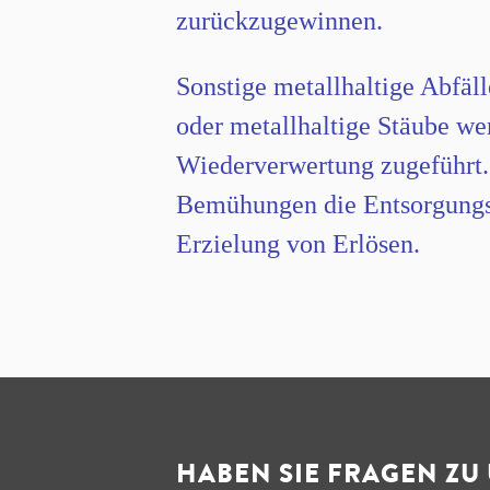
zurückzugewinnen.
Sonstige metallhaltige Abfäl
oder metallhaltige Stäube we
Wiederverwertung zugeführt.
Bemühungen die Entsorgungsk
Erzielung von Erlösen.
HABEN SIE FRAGEN ZU