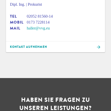
Dipl. Ing. | Prokurist
TEL
02052 81560-14
MOBIL
0173 7228114
MAIL
haller@vvg.eu
KONTAKT AUFNEHMEN
HABEN SIE FRAGEN ZU
UNSEREN LEISTUNGEN?