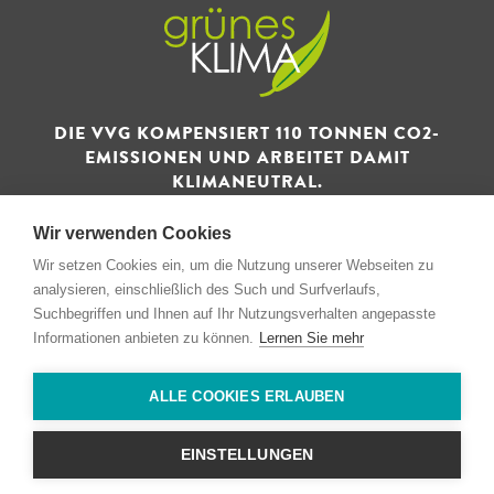
DIE VVG KOMPENSIERT 110 TONNEN CO2-
EMISSIONEN UND ARBEITET DAMIT
KLIMANEUTRAL.
Wir verwenden Cookies
Wir setzen Cookies ein, um die Nutzung unserer Webseiten zu
analysieren, einschließlich des Such und Surfverlaufs,
Suchbegriffen und Ihnen auf Ihr Nutzungsverhalten angepasste
© 1993 - 2026 Verwertungs- und Vertriebsgesellschaft GmbH
Informationen anbieten zu können.
Lernen Sie mehr
& Co. KG
ALLE COOKIES ERLAUBEN
Impressum
Datenschutz
EINSTELLUNGEN